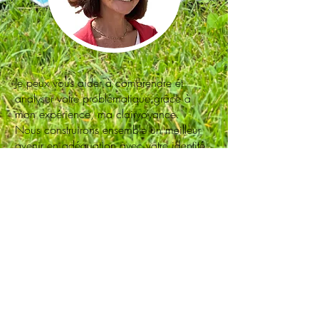
Je peux vous aider à comprendre et
analyser votre problématique grâce à
mon expérience, ma clairvoyance.
Nous construirons ensemble un meilleur
avenir en adéquation avec votre identité .
Tel : (+33)
0611486373
Email :
joelleballe13@gmail.com