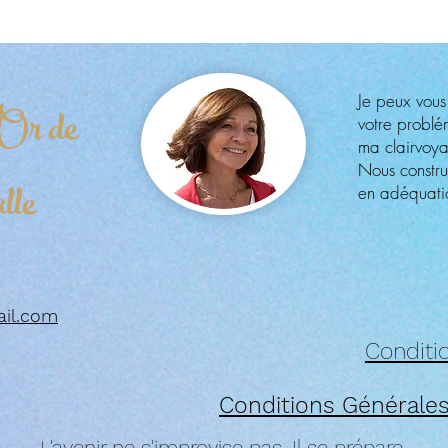
Je peux vous
Or de
votre probl
ma clairvoy
Nous constru
lle
en adéquatio
ail.com
Conditio
Conditions Générales
L'avenir ne s'improvise pas. Il se prépare.