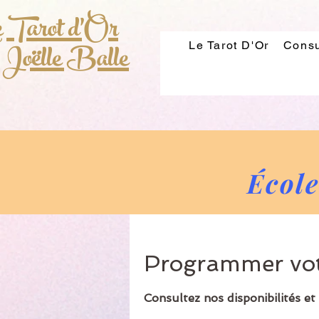
 Tarot d'Or
 Joëlle Balle
Le Tarot D'Or
Consu
École
Programmer votr
Consultez nos disponibilités et