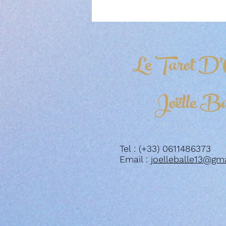
Le Tarot D'
Joëlle Ba
Tel : (+33) 0611486373
Email :
joelleballe13@gm