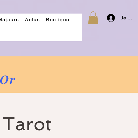
Je m'id
Majeurs
Actus
Boutique
'Or
 Tarot