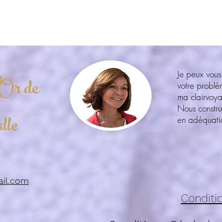
Je peux vous
Or de
votre probl
ma clairvoy
Nous constru
lle
en adéquatio
ail.com
Conditio