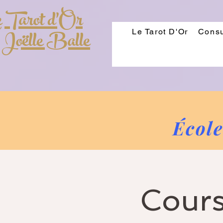
 Tarot d'Or
 Joëlle Balle
Le Tarot D'Or
Consu
École
Cours