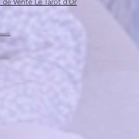
 de Vente Le Tarot d’Or
oweb