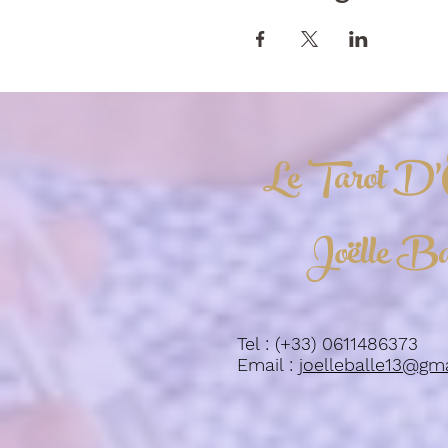
Le Tarot D'
Joëlle Ba
Tel : (+33) 0611486373
Email :
joelleballe13@gm