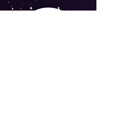
Je peux vous aider à comprendre et
analyser votre problématique grâce à
mon expérience, ma clairvoyance.
Nous construirons ensemble un meilleur
avenir en adéquation avec votre identité .
Tel : (+33)
0611486373
Email :
joelleballe13@gmail.com