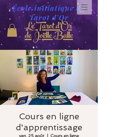
École initiatique du
Tarot d'Or
Le Tarot d'Or
de Joëlle Balle
Cours en ligne
d'apprentissage
ven. 25 août
  |  
Cours en ligne