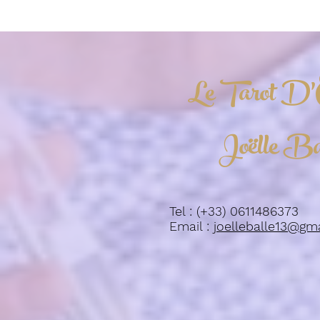
Le Tarot D'
Joëlle Ba
Tel : (+33) 0611486373
Email :
joelleballe13@gm