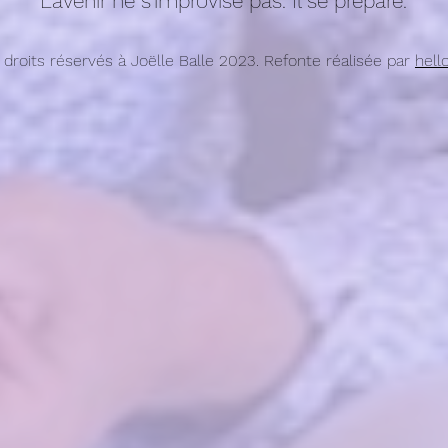
L'avenir ne s'improvise pas. Il se prépare.
 droits réservés à Joëlle Balle 2023. Refonte réalisée par
hell