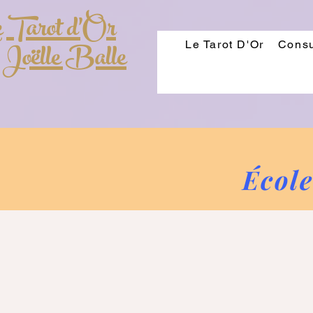
 Tarot d'Or
 Joëlle Balle
Le Tarot D'Or
Consu
École