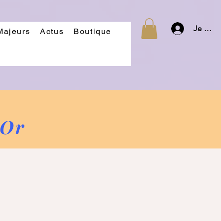
Je m'id
Majeurs
Actus
Boutique
'Or