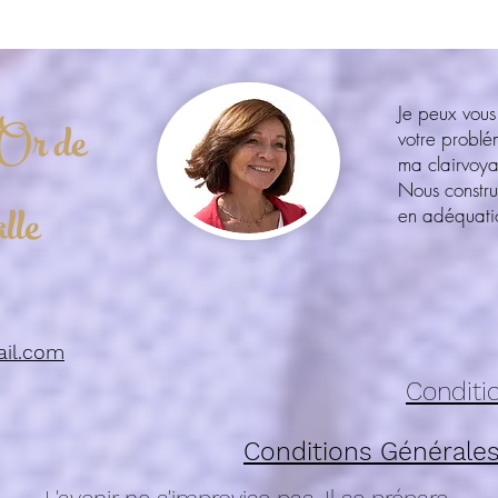
Je peux vous
Or de
votre probl
ma clairvoy
Nous constru
lle
en adéquatio
ail.com
Conditio
Conditions Générales