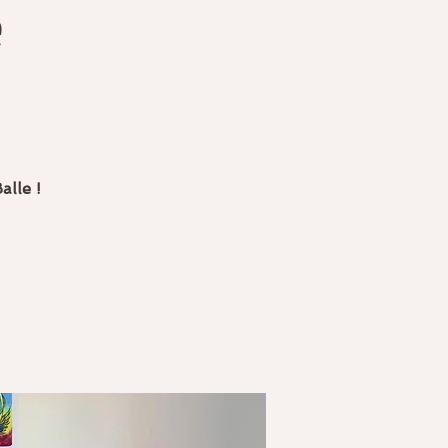
e
alle !