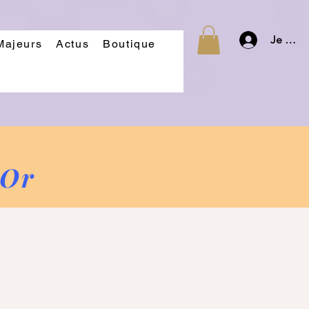
Je m'id
Majeurs
Actus
Boutique
'Or