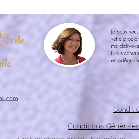
Je peux vous
Or de
votre probl
ma clairvoy
Nous constru
lle
en adéquatio
ail.com
Conditio
Conditions Générales