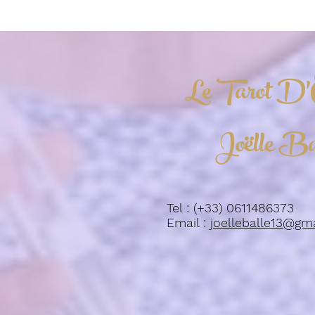
Le Tarot D'
Joëlle Ba
Tel : (+33) 0611486373
Email :
joelleballe13@gm