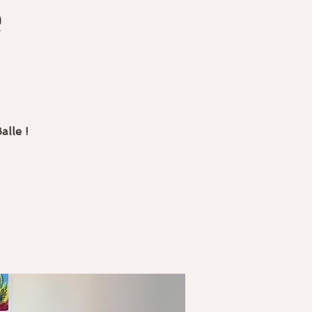
e
alle !