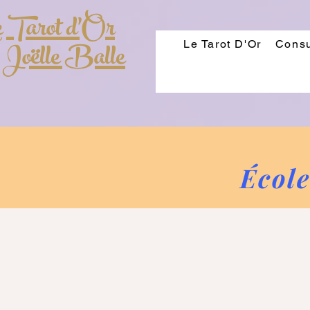
 Tarot d'Or
 Joëlle Balle
Le Tarot D'Or
Consu
École