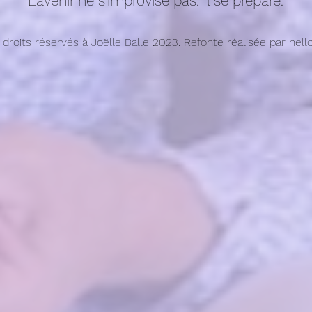
L'avenir ne s'improvise pas. Il se prépare.
 droits réservés à Joëlle Balle 2023. Refonte réalisée par
hell