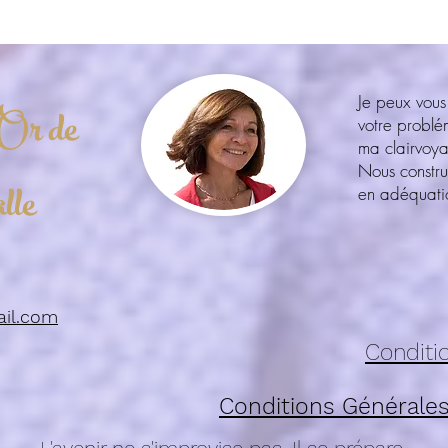
Je peux vous
Or de
votre probl
ma clairvoy
Nous constru
lle
en adéquatio
ail.com
Conditio
Conditions Générales