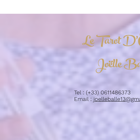
Le Tarot D'
Joëlle Ba
Tel : (+33) 0611486373
Email :
joelleballe13@gm