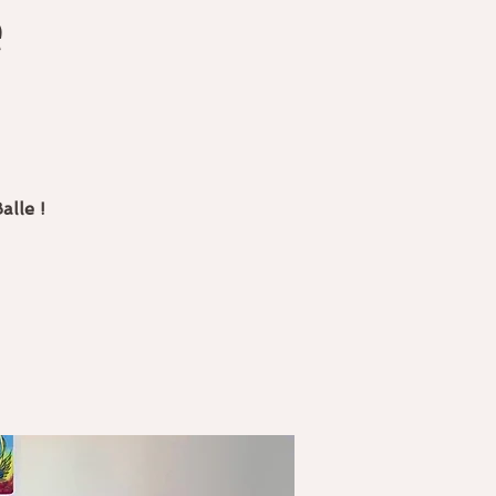
e
alle !