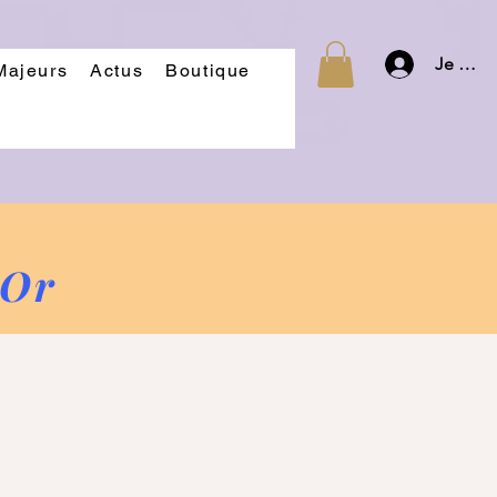
Je m'id
Majeurs
Actus
Boutique
'Or