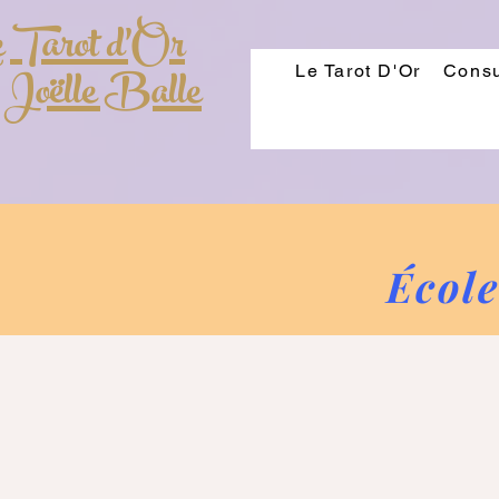
 Tarot d'Or
 Joëlle Balle
Le Tarot D'Or
Consu
École