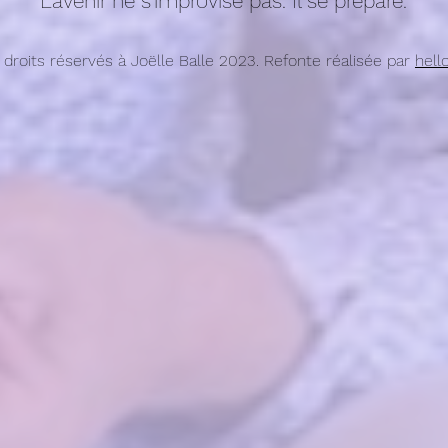
L'avenir ne s'improvise pas. Il se prépare.
 droits réservés à Joëlle Balle 2023. Refonte réalisée par
hell