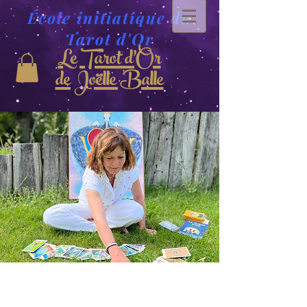
École initiatique du
Tarot d'Or
Le Tarot d'Or
de Joëlle Balle