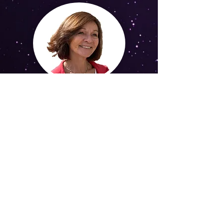
Je peux vous aider à comprendre et
analyser votre problématique grâce à
mon expérience, ma clairvoyance.
Nous construirons ensemble un meilleur
avenir en adéquation avec votre identité .
Tel : (+33)
0611486373
Email :
joelleballe13@gmail.com